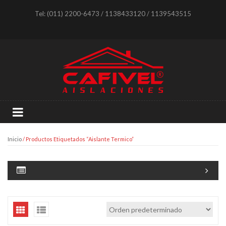
Tel: (011) 2200-6473 / 1138433120 / 1139543515
Inicio
/ Productos Etiquetados “Aislante Termico”